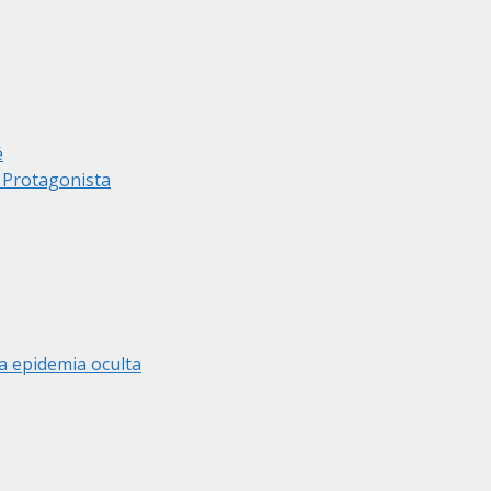
é
r Protagonista
a epidemia oculta