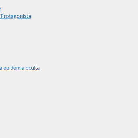
é
r Protagonista
a epidemia oculta